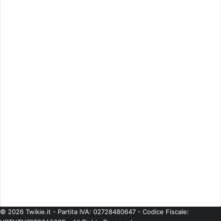
Approfondimenti
(344)
Arte & Cultura
(289)
Attualità
(2.603)
Cinema
(746)
Economia
(245)
ESCLUSIVE
(274)
Eventi
(344)
Gossip
(835)
Imprese
(42)
Life Style
(93)
Moda
(181)
Musica
(475)
Personaggi
(378)
Politica
(224)
Senza categoria
(567)
Spettacolo
(541)
Teatro
(58)
Tecnologie
(97)
TV
(685)
© 2026 Twikie.it - Partita IVA: 02728480647 - Codice Fiscale: