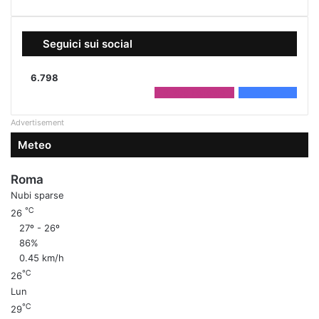
Seguici sui social
6.798
2.208
Followers
4.590
Fans
Advertisement
Meteo
Roma
Nubi sparse
℃
26
27º - 26º
86%
0.45 km/h
℃
26
Lun
℃
29