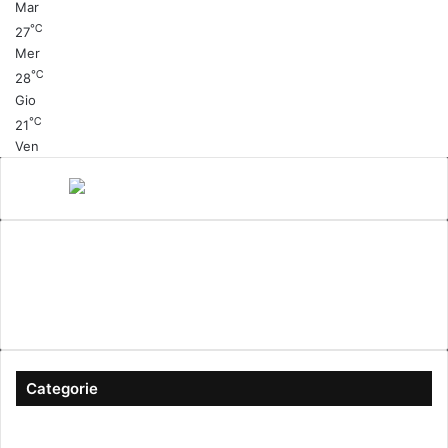
Mar
℃
27
Mer
℃
28
Gio
℃
21
Ven
Canale 5
cinema
Cinema Italiano
Coronavirus
gossip
Ioscattotuscrivi
italia
mediaset
Milano
moda
musica
Musica Italiana
Napoli
pandemia
Protezione Civile
roma
Scrittura
Sexy
Categorie
#ioscattotuscrivi
(167)