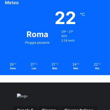
Meteo
22
℃
Roma
29º - 21º
92%
2.24 km/h
Pioggia pesante
29
27
27
24
22
℃
℃
℃
℃
℃
Dom
Lun
Mar
Mer
Gio