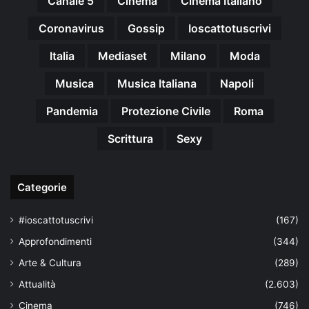
Canale 5
Cinema
Cinema Italiano
Coronavirus
Gossip
Ioscattotuscrivi
Italia
Mediaset
Milano
Moda
Musica
Musica Italiana
Napoli
Pandemia
Protezione Civile
Roma
Scrittura
Sexy
Categorie
#ioscattotuscrivi
(167)
Approfondimenti
(344)
Arte & Cultura
(289)
Attualità
(2.603)
Cinema
(746)