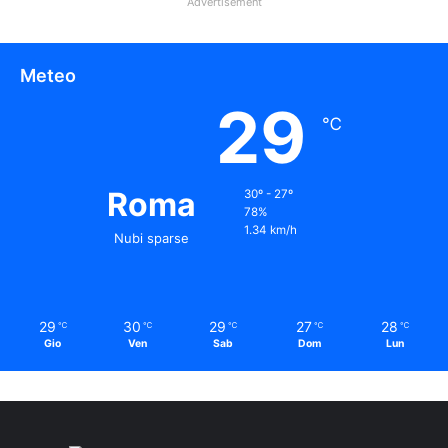
Advertisement
Meteo
29
℃
Roma
30º - 27º
78%
1.34 km/h
Nubi sparse
29
30
29
27
28
℃
℃
℃
℃
℃
Gio
Ven
Sab
Dom
Lun