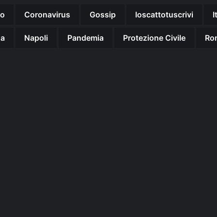
no
Coronavirus
Gossip
Ioscattotuscrivi
I
na
Napoli
Pandemia
Protezione Civile
Ro