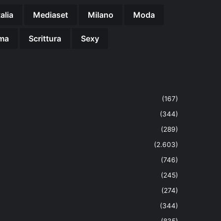
talia
Mediaset
Milano
Moda
ma
Scrittura
Sexy
(167)
(344)
(289)
(2.603)
(746)
(245)
(274)
(344)
(835)