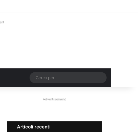
Facebook
X
You Tube
Instagram
Accedi
Un articolo a c
Barra lateral
ent
Un articolo a caso
Cerca
per
Advertisement
Articoli recenti