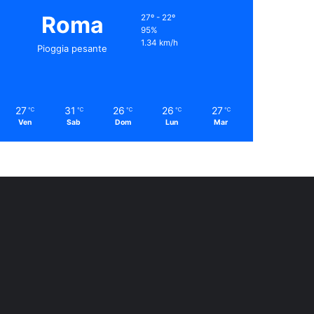
Roma
27º - 22º
95%
1.34 km/h
Pioggia pesante
27
31
26
26
27
℃
℃
℃
℃
℃
Ven
Sab
Dom
Lun
Mar