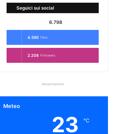
Seguici sui social
6.798
4.590
Fans
2.208
Followers
Advertisement
Meteo
23
℃