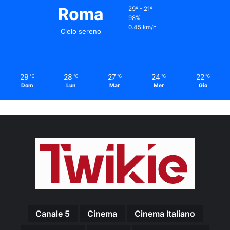
Roma
29º - 21º
98%
0.45 km/h
Cielo sereno
29
28
27
24
22
℃
℃
℃
℃
℃
Dom
Lun
Mar
Mer
Gio
Canale 5
Cinema
Cinema Italiano