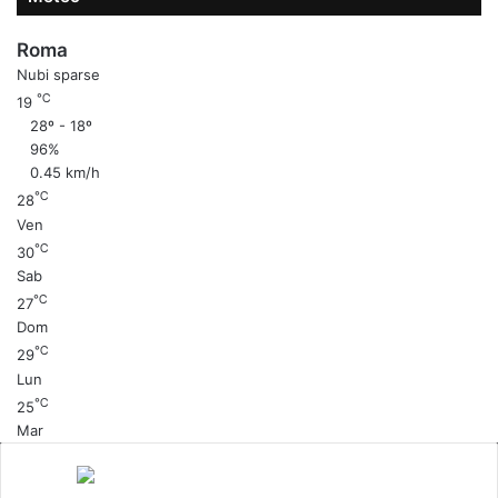
Roma
Nubi sparse
℃
19
28º - 18º
96%
0.45 km/h
℃
28
Ven
℃
30
Sab
℃
27
Dom
℃
29
Lun
℃
25
Mar