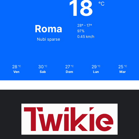
18
℃
Roma
28º - 17º
97%
0.45 km/h
Nubi sparse
28
30
27
29
25
℃
℃
℃
℃
℃
Ven
Sab
Dom
Lun
Mar