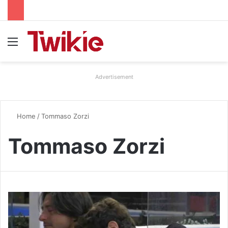
Menu
Advertisement
Home
/
Tommaso Zorzi
Tommaso Zorzi