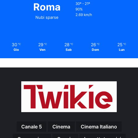
Roma
30º - 21º
90%
2.69 km/h
Nubi sparse
30
29
28
26
25
℃
℃
℃
℃
℃
Gio
Ven
Sab
Dom
Lun
Canale 5
Cinema
Cinema Italiano