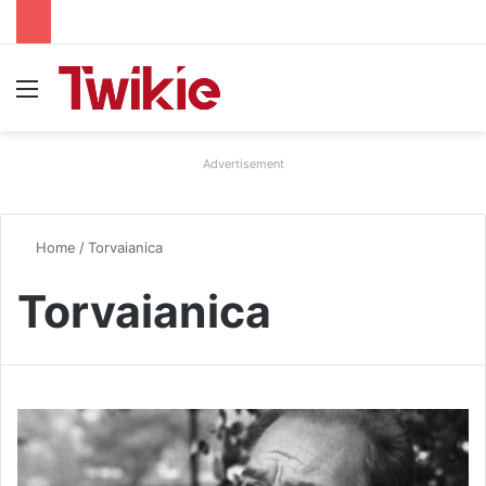
Menu
Advertisement
Home
/
Torvaianica
Torvaianica