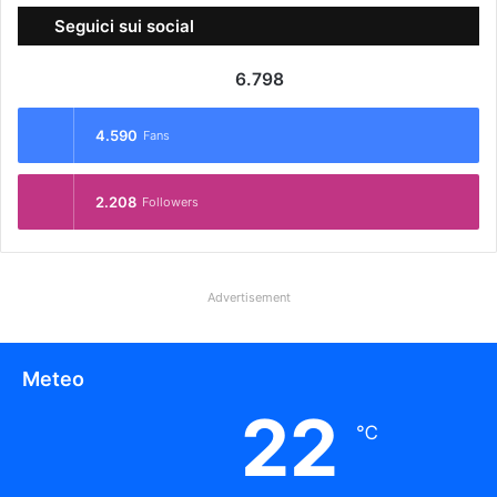
Seguici sui social
6.798
4.590
Fans
2.208
Followers
Advertisement
Meteo
22
℃