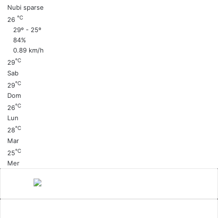
Nubi sparse
℃
26
29º - 25º
84%
0.89 km/h
℃
29
Sab
℃
29
Dom
℃
26
Lun
℃
28
Mar
℃
25
Mer
Canale 5
cinema
Cinema Italiano
Coronavirus
gossip