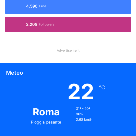
4.590
Fans
2.208
Followers
Advertisement
Meteo
22
℃
Roma
31º - 20º
96%
2.68 km/h
Pioggia pesante