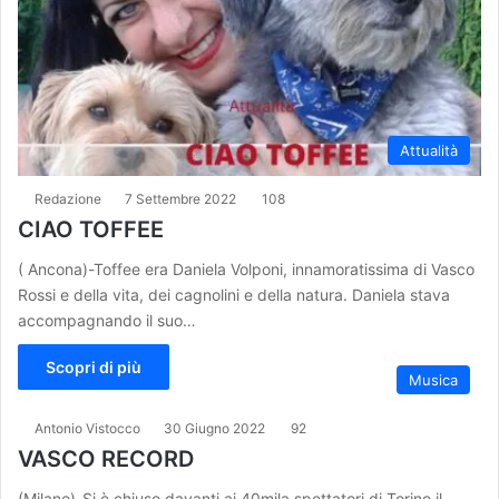
Attualità
Redazione
7 Settembre 2022
108
CIAO TOFFEE
( Ancona)-Toffee era Daniela Volponi, innamoratissima di Vasco
Rossi e della vita, dei cagnolini e della natura. Daniela stava
accompagnando il suo…
Scopri di più
Musica
Antonio Vistocco
30 Giugno 2022
92
VASCO RECORD
(Milano)-Si è chiuso davanti ai 40mila spettatori di Torino il