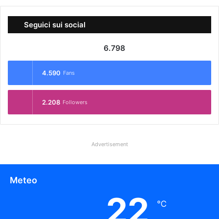
Seguici sui social
6.798
4.590
Fans
2.208
Followers
Advertisement
Meteo
22
℃