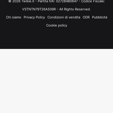
© 2026 Twikie.it - Partita IVA: 02728480647 - Codice Fiscale:
VSTNTN79T26A509R - All Rights Reserved.
Chi siamo
Privacy Policy
Condizioni di vendita
ODR
Pubblicità
Cookie policy
Facebook
X
You
Instagram
Tube