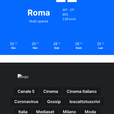
Roma
30º - 21º
90%
2.69 km/h
Nubi sparse
30
29
28
26
25
℃
℃
℃
℃
℃
Gio
Ven
Sab
Dom
Lun
Canale 5
Cinema
Cinema Italiano
Coronavirus
Gossip
Ioscattotuscrivi
Italia
Mediaset
Milano
Moda