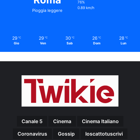
76%
0.89 km/h
Pioggia leggere
29
29
30
26
28
℃
℃
℃
℃
℃
Gio
Ven
Sab
Dom
Lun
Canale 5
Cinema
Cinema Italiano
Coronavirus
Gossip
Ioscattotuscrivi