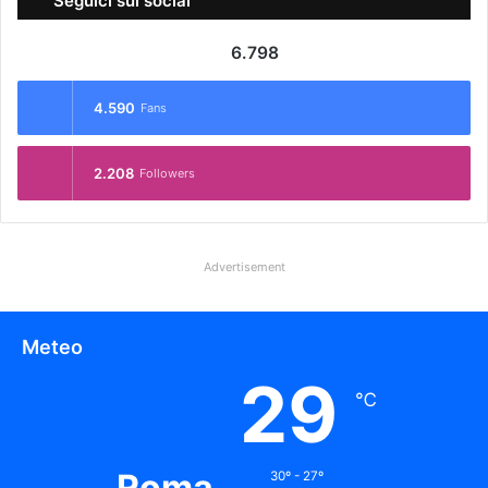
Seguici sui social
6.798
4.590
Fans
2.208
Followers
Advertisement
Meteo
29
℃
Roma
30º - 27º