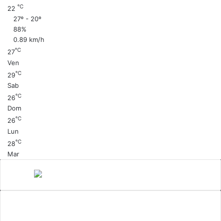
℃
22
27º - 20º
88%
0.89 km/h
℃
27
Ven
℃
29
Sab
℃
26
Dom
℃
26
Lun
℃
28
Mar
Canale 5
cinema
Cinema Italiano
Coronavirus
gossip
Ioscattotuscrivi
italia
mediaset
Milano
moda
musica