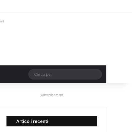
Facebook
X
You Tube
Instagram
Accedi
Un articolo a c
Barra lateral
ent
Un articolo a caso
Cerca
per
Advertisement
Articoli recenti