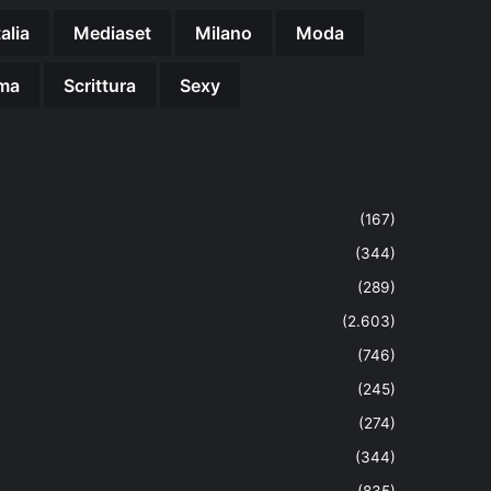
talia
Mediaset
Milano
Moda
ma
Scrittura
Sexy
(167)
(344)
(289)
(2.603)
(746)
(245)
(274)
(344)
(835)