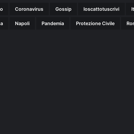
no
Coronavirus
Gossip
Ioscattotuscrivi
I
na
Napoli
Pandemia
Protezione Civile
Ro