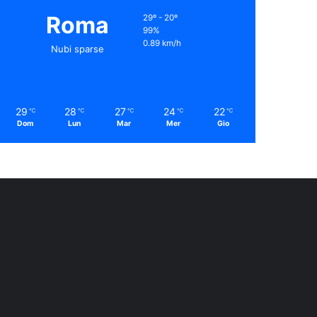
Roma
29º - 20º
99%
0.89 km/h
Nubi sparse
29
28
27
24
22
℃
℃
℃
℃
℃
Dom
Lun
Mar
Mer
Gio