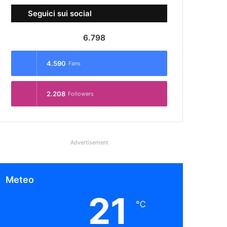
Seguici sui social
6.798
4.590
Fans
2.208
Followers
Advertisement
Meteo
21
℃