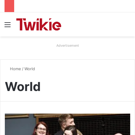
Menu
Advertisement
Home
/
World
World