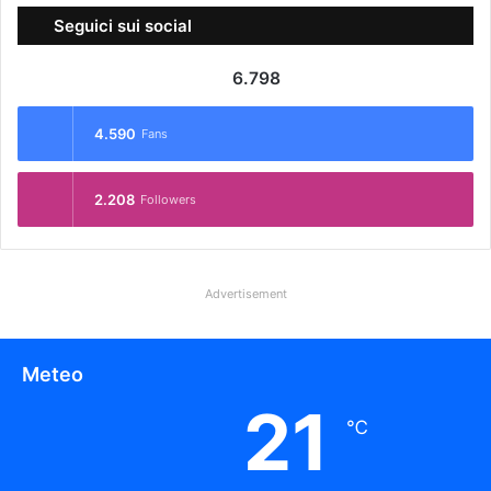
Seguici sui social
6.798
4.590
Fans
2.208
Followers
Advertisement
Meteo
21
℃