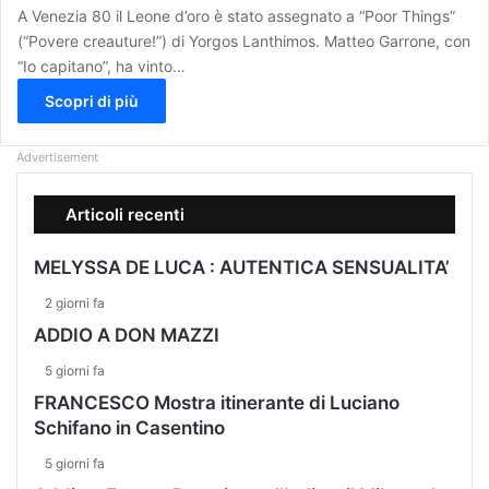
A Venezia 80 il Leone d’oro è stato assegnato a “Poor Things”
(“Povere creauture!”) di Yorgos Lanthimos. Matteo Garrone, con
“Io capitano”, ha vinto…
Scopri di più
Advertisement
Articoli recenti
MELYSSA DE LUCA : AUTENTICA SENSUALITA’
2 giorni fa
ADDIO A DON MAZZI
5 giorni fa
FRANCESCO Mostra itinerante di Luciano
Schifano in Casentino
5 giorni fa