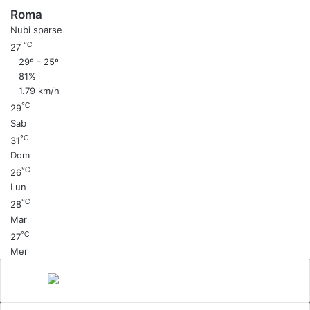
Roma
Nubi sparse
℃
27
29º - 25º
81%
1.79 km/h
℃
29
Sab
℃
31
Dom
℃
26
Lun
℃
28
Mar
℃
27
Mer