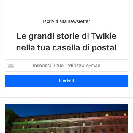
Iscriviti alla newsletter
Le grandi storie di Twikie
nella tua casella di posta!
I
n
s
e
r
i
s
c
R
i
e
i
c
l
o
t
v