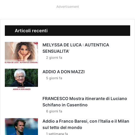
r
o
Advertisement
o
d
t
i
t
r
u
e
Articoli recenti
r
c
a
e
MELYSSA DE LUCA : AUTENTICA
s
SENSUALITA’
s
2 giorni fa
o
ADDIO A DON MAZZI
5 giorni fa
FRANCESCO Mostra itinerante di Luciano
Schifano in Casentino
6 giorni fa
Addio a Franco Baresi, con l’Italia e il Milan
sul tetto del mondo
1 settimana fa