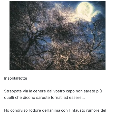
v
i
a
u
n
'
e
m
a
i
l
InsolitaNotte
Strappate via la cenere dal vostro capo non sarete più
quelli che dicono sareste tornati ad essere…
.
Ho condiviso l’odore dell’anima con l’infausto rumore del