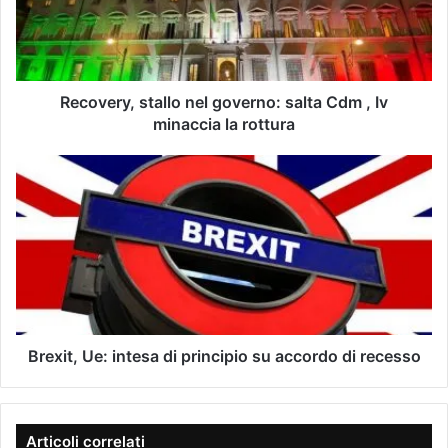
u
e
o
r
i
y
n
,
d
s
Recovery, stallo nel governo: salta Cdm , Iv
i
t
minaccia la rottura
r
a
i
l
B
z
l
r
z
o
e
o
n
x
e
e
i
-
l
t
m
g
,
a
o
U
i
v
e
l
e
:
Brexit, Ue: intesa di principio su accordo di recesso
r
i
n
n
o
t
:
e
Articoli correlati