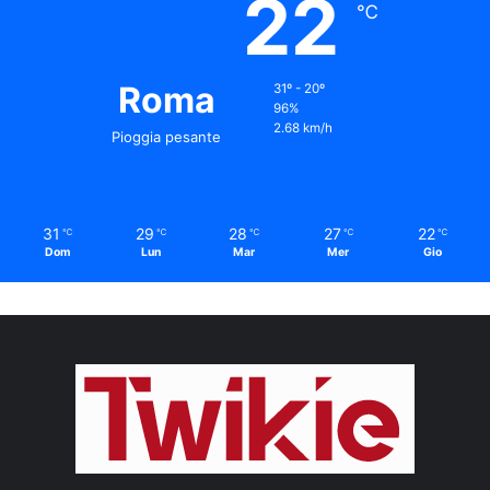
22
℃
Roma
31º - 20º
96%
2.68 km/h
Pioggia pesante
31
29
28
27
22
℃
℃
℃
℃
℃
Dom
Lun
Mar
Mer
Gio