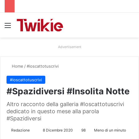
Menu
Advertisement
Home
/
#ioscattotuscrivi
#ioscattotuscrivi
#Spazidiversi #Insolita Notte
Altro racconto della galleria #Ioscattotuscrivi
dedicato in questo mese alla parola
#Spazidiversi
Redazione
I
8 Dicembre 2020
98
Meno di un minuto
n