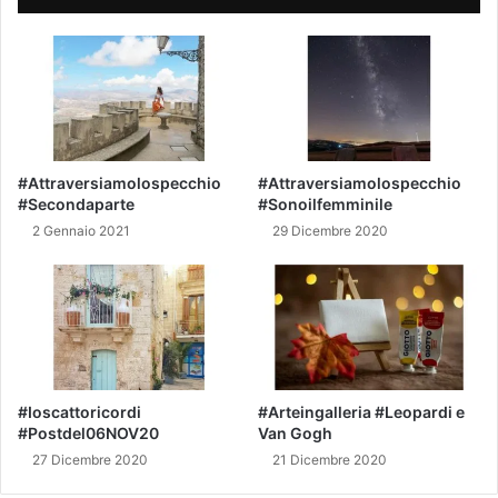
s
s
a
a
l
d
t
i
a
p
C
r
d
i
m
n
#Attraversiamolospecchio
#Attraversiamolospecchio
,
c
#Secondaparte
#Sonoilfemminile
I
i
2 Gennaio 2021
29 Dicembre 2020
v
p
m
i
i
o
n
s
a
u
c
a
c
c
i
c
#Ioscattoricordi
#Arteingalleria #Leopardi e
a
#Postdel06NOV20
Van Gogh
o
l
r
27 Dicembre 2020
21 Dicembre 2020
a
d