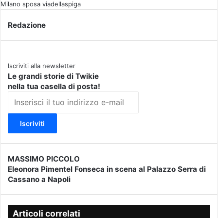
Milano
sposa
viadellaspiga
Redazione
Iscriviti alla newsletter
Le grandi storie di Twikie
nella tua casella di posta!
I
n
s
e
r
i
s
MASSIMO PICCOLO
M
c
Eleonora Pimentel Fonseca in scena al Palazzo Serra di
A
E
i
Cassano a Napoli
S
l
i
S
e
l
I
o
t
M
n
Articoli correlati