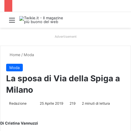
Menu
Advertisement
Home
/
Moda
Moda
La sposa di Via della Spiga a
Milano
Redazione
I
25 Aprile 2019
219
2 minuti di lettura
n
v
Di Cristina Vannuzzi
i