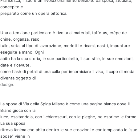
Francesca, il suo è un rivoluzionamento dell’abito da sposa, studiato,
concepito e
preparato come un opera pittorica.
Una attenzione particolare è rivolta ai materiali, taffetas, crêpe de
chine, organza, raso,
tulle, seta, al tipo di lavorazione, merletti e ricami, nastri, impunture
eseguite a mano. Ogni
abito ha la sua storia, le sue particolarità, il suo stile, le sue emozioni,
date e ricevute,
come flash di petali di una calla per incorniciare il viso, il capo di moda
diventa oggetto di
design.
La sposa di Via della Spiga Milano è come una pagina bianca dove il
Brand gioca con la
luce, esaltandola, con i chiaroscuri, con le pieghe, ne esprime le forme.
La sua sposa
ritrova l’anima che abita dentro le sue creazioni e contemplando le “sue
spose” viene in