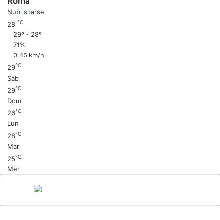
Roma
Nubi sparse
℃
28
29º - 28º
71%
0.45 km/h
℃
29
Sab
℃
29
Dom
℃
26
Lun
℃
28
Mar
℃
25
Mer