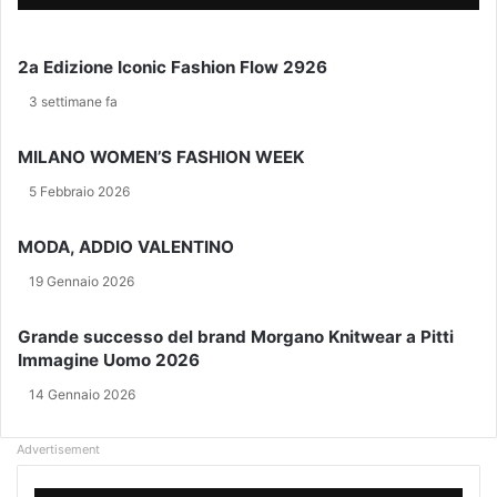
u
O
o
o
P
r
i
I
a
2a Edizione Iconic Fashion Flow 2926
n
C
P
d
C
i
3 settimane fa
i
O
m
r
L
e
MILANO WOMEN’S FASHION WEEK
i
O
n
z
t
5 Febbraio 2026
z
e
o
l
MODA, ADDIO VALENTINO
e
F
-
19 Gennaio 2026
o
m
n
a
s
Grande successo del brand Morgano Knitwear a Pitti
i
e
Immagine Uomo 2026
l
c
14 Gennaio 2026
a
i
n
Advertisement
s
c