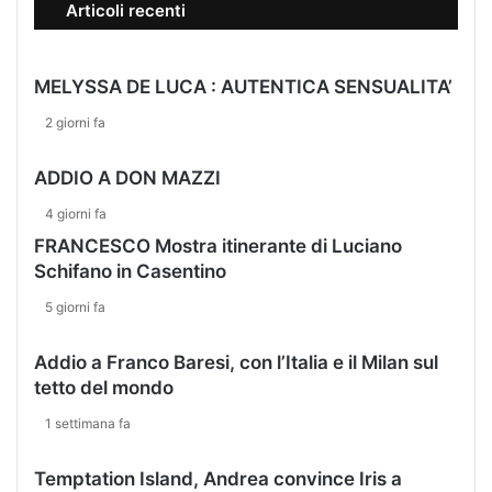
Articoli recenti
e
n
a
MELYSSA DE LUCA : AUTENTICA SENSUALITA’
a
l
2 giorni fa
P
a
ADDIO A DON MAZZI
l
a
4 giorni fa
z
FRANCESCO Mostra itinerante di Luciano
z
Schifano in Casentino
o
S
5 giorni fa
e
r
Addio a Franco Baresi, con l’Italia e il Milan sul
r
tetto del mondo
a
d
1 settimana fa
i
C
Temptation Island, Andrea convince Iris a
a