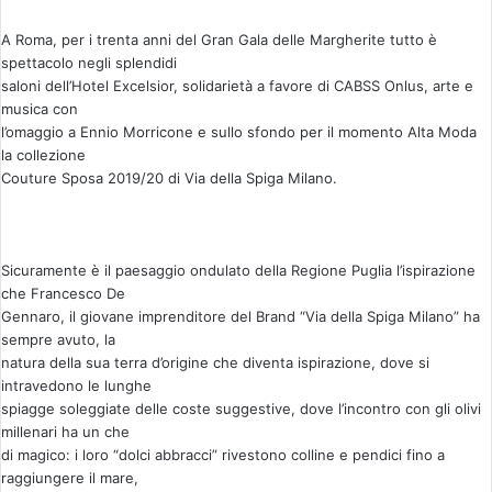
a
u
A Roma, per i trenta anni del Gran Gala delle Margherite tutto è
n
spettacolo negli splendidi
'
saloni dell’Hotel Excelsior, solidarietà a favore di CABSS Onlus, arte e
e
musica con
l’omaggio a Ennio Morricone e sullo sfondo per il momento Alta Moda
m
la collezione
a
Couture Sposa 2019/20 di Via della Spiga Milano.
i
l
Sicuramente è il paesaggio ondulato della Regione Puglia l’ispirazione
che Francesco De
Gennaro, il giovane imprenditore del Brand “Via della Spiga Milano” ha
sempre avuto, la
natura della sua terra d’origine che diventa ispirazione, dove si
intravedono le lunghe
spiagge soleggiate delle coste suggestive, dove l’incontro con gli olivi
millenari ha un che
di magico: i loro “dolci abbracci” rivestono colline e pendici fino a
raggiungere il mare,