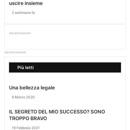
uscire insieme
s
s
2 settimane fa
a
n
o
Advertisement
a
N
a
p
Advertisement
o
l
Più letti
i
Una bellezza legale
6 Marzo 2020
IL SEGRETO DEL MIO SUCCESSO? SONO
TROPPO BRAVO
19 Febbraio 2021