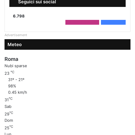
Seguici sui social
6.798
2.208
Followers
4.590
Fans
Advertisement
Meteo
Roma
Nubi sparse
℃
23
31º - 21º
98%
0.45 km/h
℃
31
Sab
℃
29
Dom
℃
25
Lun