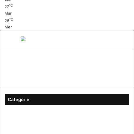
℃
27
Mar
℃
26
Mer
Canale 5
cinema
Cinema Italiano
Coronavirus
gossip
Ioscattotuscrivi
italia
mediaset
Milano
moda
musica
Musica Italiana
Napoli
pandemia
Protezione Civile
roma
Scrittura
Sexy
Categorie
#ioscattotuscrivi
(167)
Approfondimenti
(344)
Arte & Cultura
(289)
Attualità
(2.603)