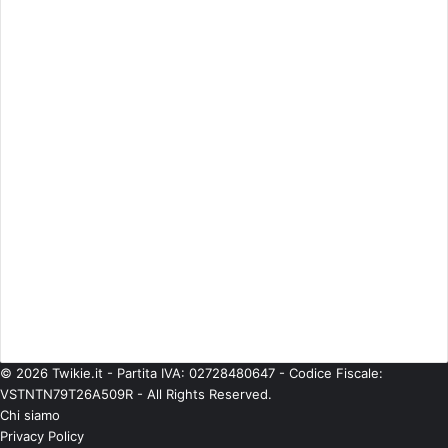
Cinema
(746)
Economia
(245)
ESCLUSIVE
(274)
Eventi
(344)
Gossip
(835)
Imprese
(42)
Life Style
(93)
Moda
(181)
Musica
(475)
Personaggi
(377)
Politica
(224)
Senza categoria
(567)
Spettacolo
(541)
Teatro
(58)
Tecnologie
(97)
TV
(685)
© 2026 Twikie.it - Partita IVA: 02728480647 - Codice Fiscale:
VSTNTN79T26A509R - All Rights Reserved.
Chi siamo
Privacy Policy