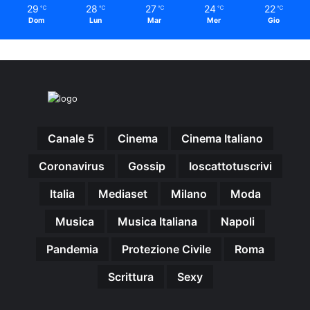
29
28
27
24
22
℃
℃
℃
℃
℃
Dom
Lun
Mar
Mer
Gio
Canale 5
Cinema
Cinema Italiano
Coronavirus
Gossip
Ioscattotuscrivi
Italia
Mediaset
Milano
Moda
Musica
Musica Italiana
Napoli
Pandemia
Protezione Civile
Roma
Scrittura
Sexy