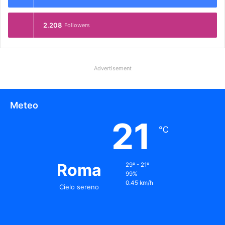
2.208
Followers
Advertisement
Meteo
21
℃
Roma
29º - 21º
99%
0.45 km/h
Cielo sereno