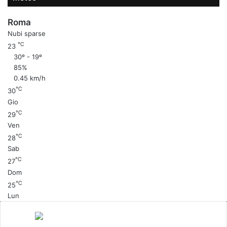
Roma
Nubi sparse
℃
23
30º - 19º
85%
0.45 km/h
℃
30
Gio
℃
29
Ven
℃
28
Sab
℃
27
Dom
℃
25
Lun