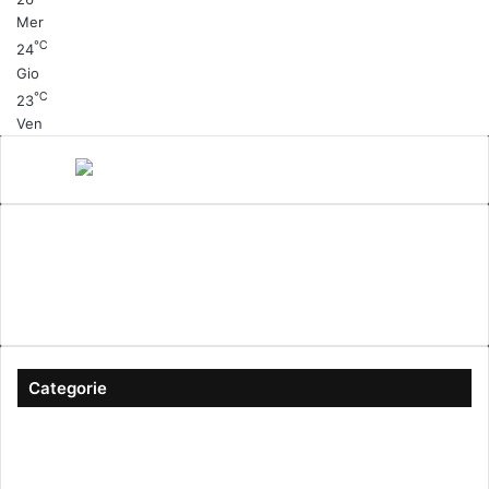
Mer
℃
24
Gio
℃
23
Ven
Canale 5
cinema
Cinema Italiano
Coronavirus
gossip
Ioscattotuscrivi
italia
mediaset
Milano
moda
musica
Musica Italiana
Napoli
pandemia
Protezione Civile
roma
Scrittura
Sexy
Categorie
#ioscattotuscrivi
(167)
Approfondimenti
(344)
Arte & Cultura
(289)