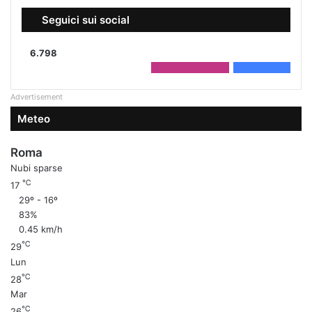
Seguici sui social
6.798
2.208
Followers
4.590
Fans
Advertisement
Meteo
Roma
Nubi sparse
℃
17
29º - 16º
83%
0.45 km/h
℃
29
Lun
℃
28
Mar
℃
26