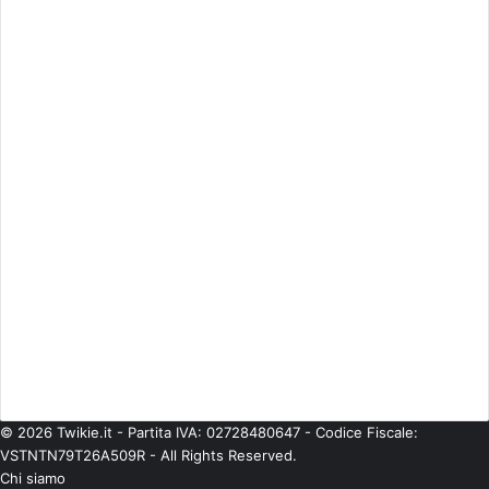
Attualità
(2.603)
Cinema
(746)
Economia
(245)
ESCLUSIVE
(274)
Eventi
(344)
Gossip
(835)
Imprese
(42)
Life Style
(93)
Moda
(181)
Musica
(475)
Personaggi
(377)
Politica
(224)
Senza categoria
(567)
Spettacolo
(541)
Teatro
(58)
Tecnologie
(97)
TV
(685)
© 2026 Twikie.it - Partita IVA: 02728480647 - Codice Fiscale:
VSTNTN79T26A509R - All Rights Reserved.
Chi siamo