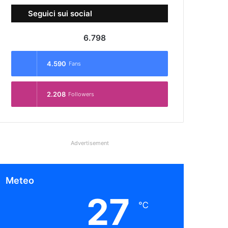
Seguici sui social
6.798
4.590
Fans
2.208
Followers
Advertisement
Meteo
27
℃