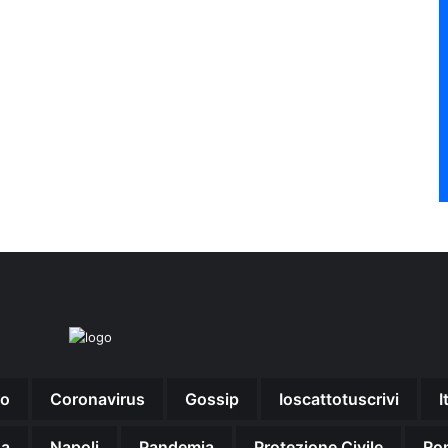
no
Coronavirus
Gossip
Ioscattotuscrivi
I
na
Napoli
Pandemia
Protezione Civile
Ro