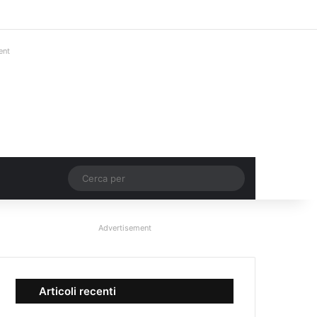
Facebook
X
You Tube
Instagram
Accedi
Un articolo a c
Barra lateral
ent
Un articolo a caso
Cerca
per
Advertisement
Articoli recenti