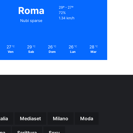
Roma
29º - 27º
72%
1.34 km/h
Nubi sparse
27
29
26
26
28
℃
℃
℃
℃
℃
Ven
Sab
Dom
Lun
Mar
talia
Mediaset
Milano
Moda
ma
Scrittura
Sexy