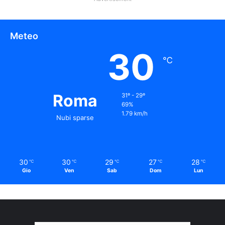
Meteo
30
℃
Roma
31º - 29º
69%
1.79 km/h
Nubi sparse
30
30
29
27
28
℃
℃
℃
℃
℃
Gio
Ven
Sab
Dom
Lun