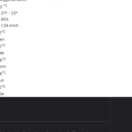
℃
23
27º - 22º
95%
1.34 km/h
℃
7
en
℃
1
ab
℃
6
Dom
℃
6
un
℃
7
ar