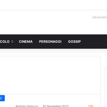
Advertisem
ACOLO
CINEMA
PERSONAGGI
GOSSIP
VE
Antonio Vistocco
30 Novembre 2022
795