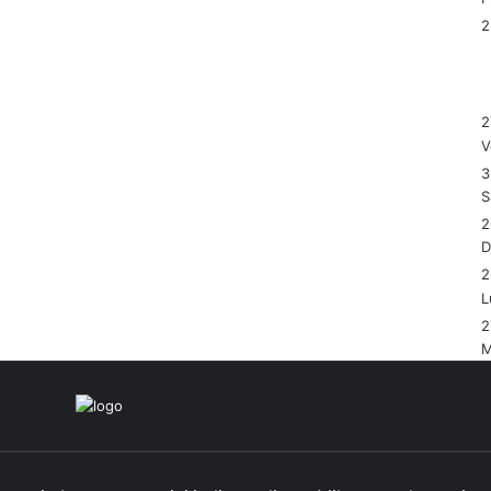
2
V
3
S
2
2
L
2
M