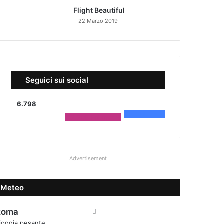
Flight Beautiful
22 Marzo 2019
Seguici sui social
6.798
4.590
Fans
2.208
Followers
Advertisement
Meteo
Roma
ioggia pesante