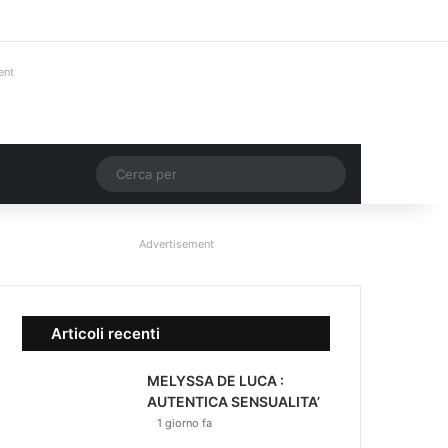
Facebook
X
You Tube
Instagram
Accedi
Un articolo a ca
Barra lateral
ent
Un articolo a caso
Cerca
per
Advertisement
Articoli recenti
MELYSSA DE LUCA :
AUTENTICA SENSUALITA’
1 giorno fa