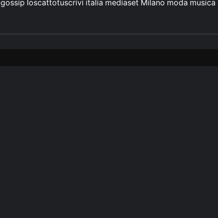
gossip
Ioscattotuscrivi
italia
mediaset
Milano
moda
musica