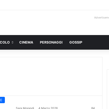
Advertisem
ACOLO
CINEMA
PERSONAGGI
GOSSIP
VE
Sara Morandi
4 Marzo 2026
84