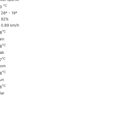
℃
20
28º - 19º
92%
0.89 km/h
℃
8
en
℃
8
ab
℃
7
Dom
℃
8
un
℃
6
ar