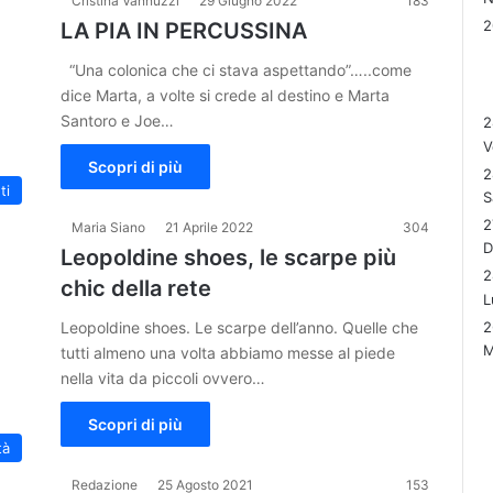
Cristina Vannuzzi
29 Giugno 2022
183
LA PIA IN PERCUSSINA
“Una colonica che ci stava aspettando”…..come
dice Marta, a volte si crede al destino e Marta
Santoro e Joe…
2
V
Scopri di più
2
ti
S
2
Maria Siano
21 Aprile 2022
304
Leopoldine shoes, le scarpe più
2
chic della rete
L
2
Leopoldine shoes. Le scarpe dell’anno. Quelle che
M
tutti almeno una volta abbiamo messe al piede
nella vita da piccoli ovvero…
Scopri di più
tà
Redazione
25 Agosto 2021
153