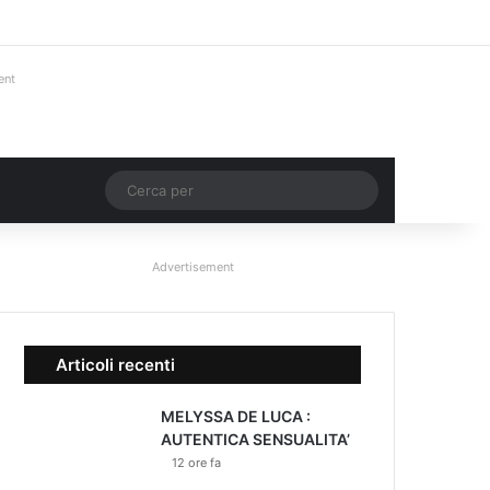
Facebook
X
You Tube
Instagram
Accedi
Un articolo a ca
Barra lateral
ent
Un articolo a caso
Cerca
per
Advertisement
Articoli recenti
MELYSSA DE LUCA :
AUTENTICA SENSUALITA’
12 ore fa