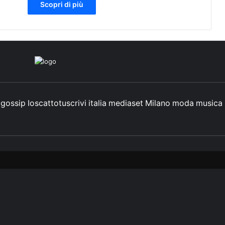
Scopri di più
gossip
Ioscattotuscrivi
italia
mediaset
Milano
moda
musica