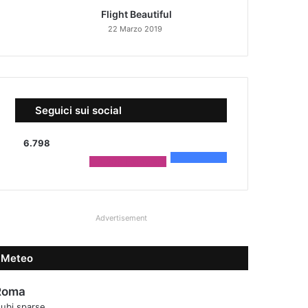
Flight Beautiful
22 Marzo 2019
Seguici sui social
6.798
4.590
Fans
2.208
Followers
Advertisement
Meteo
Roma
ubi sparse