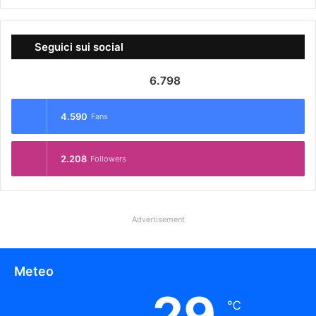
Seguici sui social
6.798
4.590
Fans
2.208
Followers
Advertisement
Meteo
29
℃