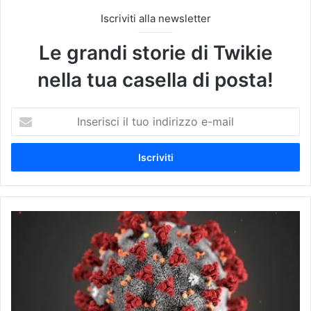
Iscriviti alla newsletter
Le grandi storie di Twikie
nella tua casella di posta!
I
n
s
e
r
i
s
c
C
i
O
i
V
l
I
t
D
u
:
o
I