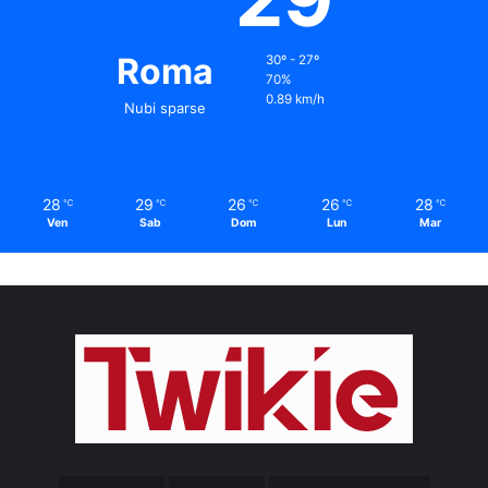
Roma
30º - 27º
70%
0.89 km/h
Nubi sparse
28
29
26
26
28
℃
℃
℃
℃
℃
Ven
Sab
Dom
Lun
Mar