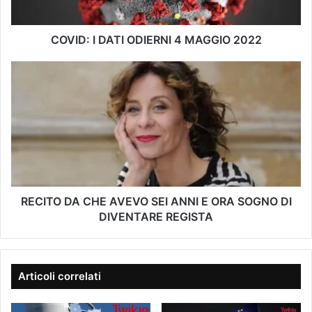
i
D
n
A
d
T
COVID: I DATI ODIERNI 4 MAGGIO 2022
i
I
r
O
R
i
D
E
z
I
C
z
E
I
o
R
T
e
N
O
-
I
D
m
4
A
a
M
C
i
A
H
RECITO DA CHE AVEVO SEI ANNI E ORA SOGNO DI
l
G
E
DIVENTARE REGISTA
G
A
I
V
O
E
2
V
Articoli correlati
0
O
2
S