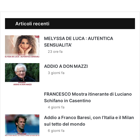
N
T
A
R
Articoli recenti
E
R
MELYSSA DE LUCA : AUTENTICA
E
SENSUALITA’
G
23 ore fa
I
S
T
ADDIO A DON MAZZI
A
3 giorni fa
FRANCESCO Mostra itinerante di Luciano
Schifano in Casentino
4 giorni fa
Addio a Franco Baresi, con l’Italia e il Milan
sul tetto del mondo
6 giorni fa