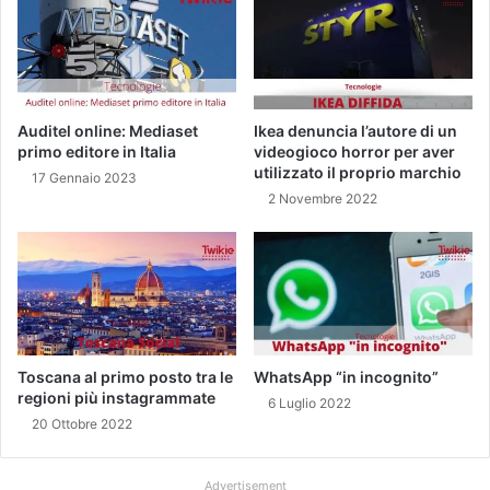
2
E
I
A
N
N
I
Auditel online: Mediaset
Ikea denuncia l’autore di un
E
primo editore in Italia
videogioco horror per aver
O
utilizzato il proprio marchio
17 Gennaio 2023
R
2 Novembre 2022
A
S
O
G
N
O
D
I
Toscana al primo posto tra le
WhatsApp “in incognito”
regioni più instagrammate
D
6 Luglio 2022
I
20 Ottobre 2022
V
E
Advertisement