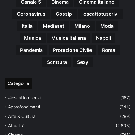
Canale 5
Cinema
Cinema Italiano
Coronavirus
Gossip
Ioscattotuscrivi
Italia
Mediaset
Milano
Moda
Musica
Musica Italiana
Napoli
Pandemia
Protezione Civile
Roma
Scrittura
Sexy
Categorie
#ioscattotuscrivi
(167)
Approfondimenti
(344)
Arte & Cultura
(289)
Attualità
(2.603)
Cinema
(746)