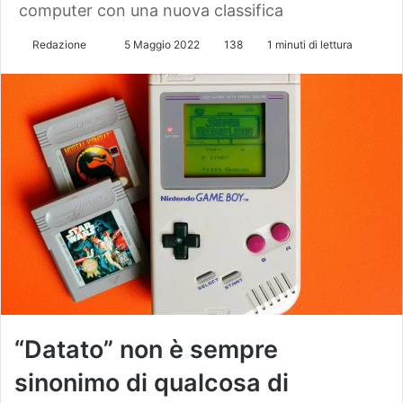
computer con una nuova classifica
Redazione
I
5 Maggio 2022
138
1 minuti di lettura
n
v
i
a
u
n
'
e
m
a
i
l
“Datato” non è sempre
sinonimo di qualcosa di