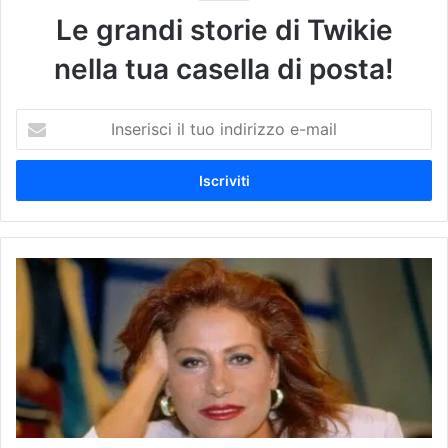
Le grandi storie di Twikie
nella tua casella di posta!
I
n
s
e
r
i
s
c
A
i
d
i
d
l
i
t
o
u
a
o
M
i
i
n
r