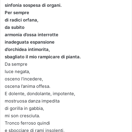
sinfonia sospesa di organi.
a
Per sempre
u
di radici orfana,
n
da subito
'
e
armonia d’ossa interrotte
m
inadeguata espansione
a
d’orchidea intimorita,
i
sbagliato il mio rampicare di pianta.
l
Da sempre
luce negata,
osceno l’incedere,
oscena l’anima offesa.
E dolente, dondolante, impotente,
mostruosa danza impedita
di gorilla in gabbia,
mi son cresciuta.
Tronco ferroso quindi
e sbocciare di rami insolenti,