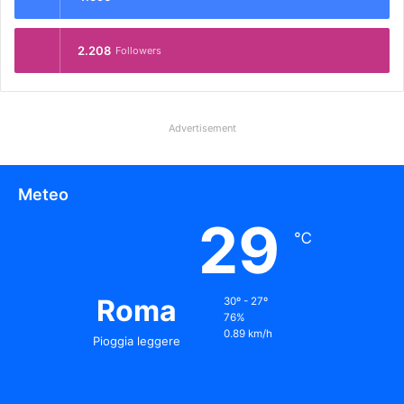
2.208
Followers
Advertisement
Meteo
29
℃
Roma
30º - 27º
76%
0.89 km/h
Pioggia leggere