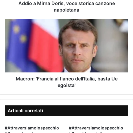
d
n
Addio a Mirna Doris, voce storica canzone
i
a
napoletana
r
D
i
o
M
z
r
a
z
i
c
o
s
r
e
,
o
-
v
n
m
o
:
a
c
'
i
e
F
l
s
r
Macron: 'Francia al fianco dell'Italia, basta Ue
t
a
egoista'
o
n
r
c
i
i
c
a
Articoli correlati
a
a
c
l
a
#Attraversiamolospecchio
#Attraversiamolospecchio
f