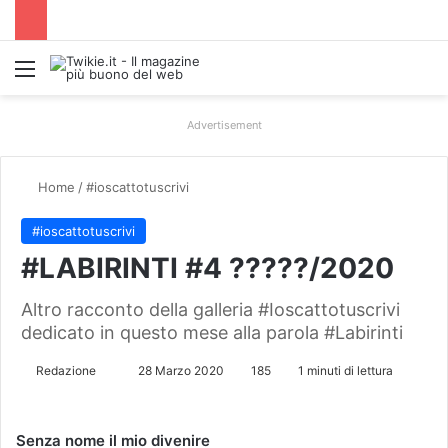
Menu
Advertisement
Home
/
#ioscattotuscrivi
#ioscattotuscrivi
#LABIRINTI #4 ?????/2020
Altro racconto della galleria #Ioscattotuscrivi
dedicato in questo mese alla parola #Labirinti
Redazione
I
28 Marzo 2020
185
1 minuti di lettura
n
v
Senza nome il mio divenire
i