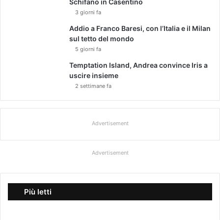
Schifano in Casentino
U
3 giorni fa
e
Addio a Franco Baresi, con l’Italia e il Milan
e
sul tetto del mondo
g
5 giorni fa
o
i
Temptation Island, Andrea convince Iris a
s
uscire insieme
t
2 settimane fa
a
'
Advertisement
Advertisement
Più letti