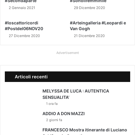
#Secondaparte
#Sonoilfemminile
n
i
z
a
2 Gennaio 2021
29 Dicembre 2020
o
n
n
c
#Ioscattoricordi
#Arteingalleria #Leopardi e
e
o
#Postdel06NOV20
Van Gogh
n
d
27 Dicembre 2020
21 Dicembre 2020
a
e
p
l
o
l
Advertisement
l
'
e
I
t
t
Articoli recenti
a
a
n
l
a
i
MELYSSA DE LUCA : AUTENTICA
a
SENSUALITA’
,
1 ora fa
b
ADDIO A DON MAZZI
a
2 giorni fa
s
t
FRANCESCO Mostra itinerante di Luciano
a