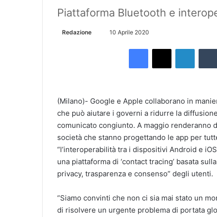
Piattaforma Bluetooth e interoper
Redazione
I
10 Aprile 2020
n
Facebook
X
LinkedIn
v
i
a
u
(Milano)- Google e Apple collaborano in manier
n
che può aiutare i governi a ridurre la diffusio
'
comunicato congiunto. A maggio renderanno disp
e
società che stanno progettando le app per tutte
m
“l’interoperabilità tra i dispositivi Android e 
a
i
una piattaforma di ‘contact tracing’ basata su
l
privacy, trasparenza e consenso” degli utenti.
“Siamo convinti che non ci sia mai stato un m
di risolvere un urgente problema di portata gl