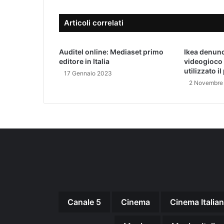
n
e
t
-
Articoli correlati
e
m
:
a
'
i
Auditel online: Mediaset primo
Ikea denunci
C
l
editore in Italia
videogioco 
h
utilizzato i
17 Gennaio 2023
i
2 Novembre
u
s
u
r
a
f
i
n
o
a
l
Canale 5
Cinema
Cinema Italia
3
m
a