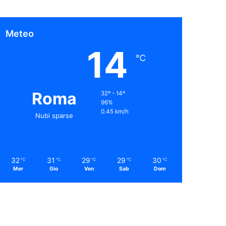
Meteo
14
℃
Roma
32º - 14º
96%
0.45 km/h
Nubi sparse
32
31
29
29
30
℃
℃
℃
℃
℃
Mer
Gio
Ven
Sab
Dom