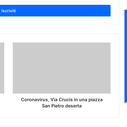
C
o
r
o
n
a
v
i
r
u
Coronavirus, Via Crucis in una piazza
s
San Pietro deserta
,
V
i