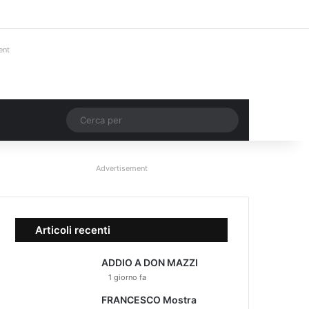
Facebook
X
You Tube
Instagram
Accedi
Un articolo a ca
Barra lateral
ent
Un articolo a caso
Cerca
per
Advertisement
Articoli recenti
ADDIO A DON MAZZI
1 giorno fa
FRANCESCO Mostra