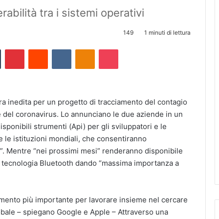
abilità tra i sistemi operativi
149
1 minuti di lettura
Tumblr
Pinterest
Reddit
VKontakte
Odnoklassniki
Pocket
a inedita per un progetto di tracciamento del contagio
ne del coronavirus. Lo annunciano le due aziende in un
onibili strumenti (Api) per gli sviluppatori e le
 le istituzioni mondiali, che consentiranno
iOS”. Mentre “nei prossimi mesi” renderanno disponibile
lla tecnologia Bluetooth dando “massima importanza a
omento più importante per lavorare insieme nel cercare
obale – spiegano Google e Apple – Attraverso una