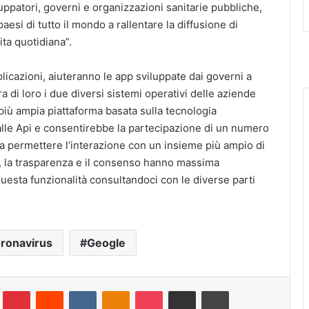
uppatori, governi e organizzazioni sanitarie pubbliche,
aesi di tutto il mondo a rallentare la diffusione di
ita quotidiana”.
icazioni, aiuteranno le app sviluppate dai governi a
ra di loro i due diversi sistemi operativi delle aziende
più ampia piattaforma basata sulla tecnologia
 alle Api e consentirebbe la partecipazione di un numero
 a permettere l’interazione con un insieme più ampio di
cy, la trasparenza e il consenso hanno massima
esta funzionalità consultandoci con le diverse parti
ronavirus
Geogle
lr
Pinterest
Reddit
VKontakte
Odnoklassniki
Pocket
Condividi via e-mail
Stampa