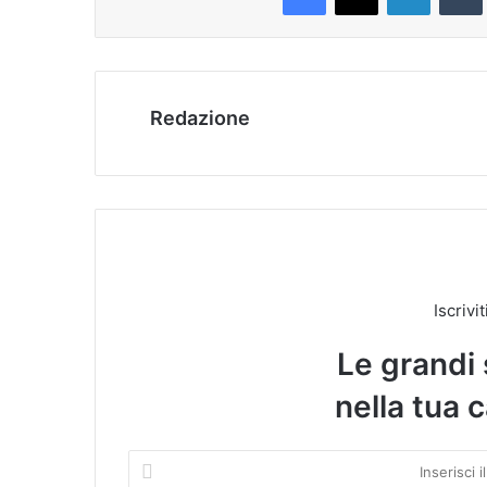
Redazione
Iscrivi
Le grandi 
nella tua c
I
n