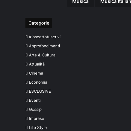
Musica
Musica Italia
g
g
i
Categorie
o
,
d
#ioscattotuscrivi
o
Approfondimenti
p
Arte & Cultura
o
r
Attualità
i
Cinema
p
a
Economia
r
ESCLUSIVE
t
e
Eventi
n
Gossip
z
a
Imprese
g
Life Style
r