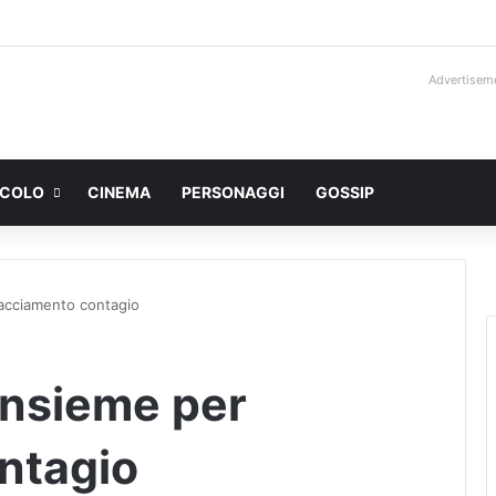
Advertisem
ACOLO
CINEMA
PERSONAGGI
GOSSIP
racciamento contagio
insieme per
ntagio