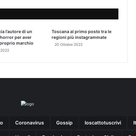
a
C
r
u
c
a l’autore di un
Toscana al primo posto tra le
i
horror per aver
regioni più instagrammate
s
l proprio marchio
20 Ottobre 2022
i
 2022
n
u
n
a
p
i
a
z
z
a
S
no
Coronavirus
Gossip
Ioscattotuscrivi
I
a
n
P