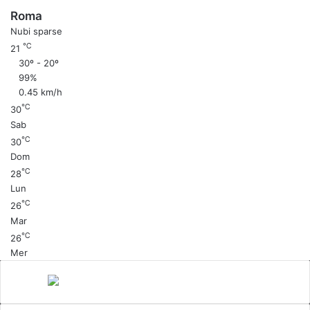
Roma
Nubi sparse
℃
21
30º - 20º
99%
0.45 km/h
℃
30
Sab
℃
30
Dom
℃
28
Lun
℃
26
Mar
℃
26
Mer