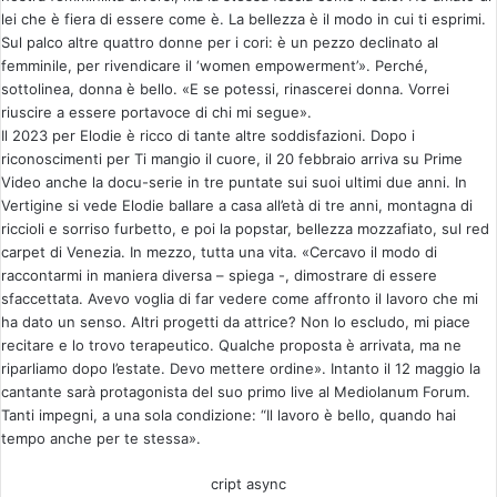
lei che è fiera di essere come è. La bellezza è il modo in cui ti esprimi.
Sul palco altre quattro donne per i cori: è un pezzo declinato al
femminile, per rivendicare il ‘women empowerment’». Perché,
sottolinea, donna è bello. «E se potessi, rinascerei donna. Vorrei
riuscire a essere portavoce di chi mi segue».
Il 2023 per Elodie è ricco di tante altre soddisfazioni. Dopo i
riconoscimenti per Ti mangio il cuore, il 20 febbraio arriva su Prime
Video anche la docu-serie in tre puntate sui suoi ultimi due anni. In
Vertigine si vede Elodie ballare a casa all’età di tre anni, montagna di
riccioli e sorriso furbetto, e poi la popstar, bellezza mozzafiato, sul red
carpet di Venezia. In mezzo, tutta una vita. «Cercavo il modo di
raccontarmi in maniera diversa – spiega -, dimostrare di essere
sfaccettata. Avevo voglia di far vedere come affronto il lavoro che mi
ha dato un senso. Altri progetti da attrice? Non lo escludo, mi piace
recitare e lo trovo terapeutico. Qualche proposta è arrivata, ma ne
riparliamo dopo l’estate. Devo mettere ordine». Intanto il 12 maggio la
cantante sarà protagonista del suo primo live al Mediolanum Forum.
Tanti impegni, a una sola condizione: “Il lavoro è bello, quando hai
tempo anche per te stessa».
cript async