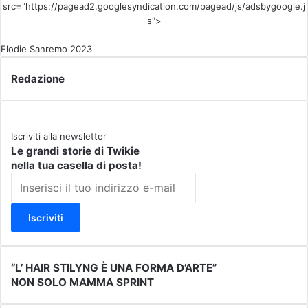
src="https://pagead2.googlesyndication.com/pagead/js/adsbygoogle.j
s">
Elodie
Sanremo 2023
Redazione
Iscriviti alla newsletter
Le grandi storie di Twikie
nella tua casella di posta!
I
n
s
e
r
i
s
“L’ HAIR STILYNG È UNA FORMA D’ARTE”
“
c
NON SOLO MAMMA SPRINT
L
N
i
’
O