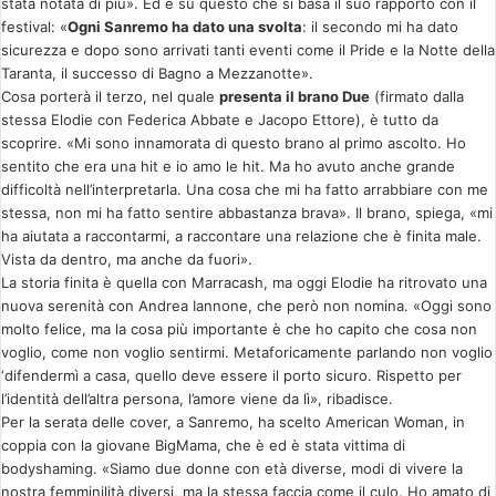
stata notata di più». Ed è su questo che si basa il suo rapporto con il
festival: «
Ogni Sanremo ha dato una svolta
: il secondo mi ha dato
sicurezza e dopo sono arrivati tanti eventi come il Pride e la Notte della
Taranta, il successo di Bagno a Mezzanotte».
Cosa porterà il terzo, nel quale
presenta il brano Due
(firmato dalla
stessa Elodie con Federica Abbate e Jacopo Ettore), è tutto da
scoprire. «Mi sono innamorata di questo brano al primo ascolto. Ho
sentito che era una hit e io amo le hit. Ma ho avuto anche grande
difficoltà nell’interpretarla. Una cosa che mi ha fatto arrabbiare con me
stessa, non mi ha fatto sentire abbastanza brava». Il brano, spiega, «mi
ha aiutata a raccontarmi, a raccontare una relazione che è finita male.
Vista da dentro, ma anche da fuori».
La storia finita è quella con Marracash, ma oggi Elodie ha ritrovato una
nuova serenità con Andrea Iannone, che però non nomina. «Oggi sono
molto felice, ma la cosa più importante è che ho capito che cosa non
voglio, come non voglio sentirmi. Metaforicamente parlando non voglio
‘difendermì a casa, quello deve essere il porto sicuro. Rispetto per
l’identità dell’altra persona, l’amore viene da lì», ribadisce.
Per la serata delle cover, a Sanremo, ha scelto American Woman, in
coppia con la giovane BigMama, che è ed è stata vittima di
bodyshaming. «Siamo due donne con età diverse, modi di vivere la
nostra femminilità diversi, ma la stessa faccia come il culo. Ho amato di