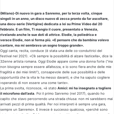
n
v
(Milano)-Di nuovo in gara a Sanremo, per la terza volta, cinque
i
singoli in un anno, un disco nuovo di zecca pronto da far ascoltare,
a
una docu-serie (Vertigine) dedicata a lei su Prime Video dal 20
u
febbraio. E un film, Ti mangio il cuore, presentato a Venezia,
n
rivelando anche le sue doti di attrice. Elodie, la poliedrica e
'
verace Elodie, non si ferma più. «E pensare che da bambina volevo
e
cantare, ma mi sembrava un sogno troppo grande».
Oggi canta, recita, conduce (è stata una delle co-conduttrici del
m
festival nel 2021). «C’è sempre la possibilità di alzare l’asticella», dice la
a
32enne artista romana. Oggi Elodie appare come una donna forte (“ma
i
non bisogna sempre essere all’altezza, e io sono fiera anche delle mie
l
fragilità e dei miei limiti”), consapevole delle sue possibilità e delle
opportunità che la vita le ha messo davanti, e che ha saputo cogliere
«sperando di non essere una come tante».
La prima svolta, riconosce, «è stato
Amici: mi ha insegnato a togliere
il microfono dall’asta
. Poi il primo Sanremo (nel 2017), quando ho
capito che stavo percorrendo una strada chiusa: non mi sarebbero mai
arrivati pezzi di prima qualità. Per noi interpreti è sempre una gara,
sempre un Sanremo». E invece è successo qualcosa, «perché sono