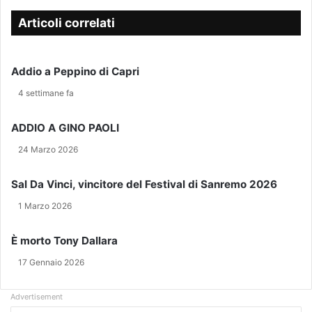
i
H
N
l
A
S
Articoli correlati
t
I
O
u
R
L
o
S
O
Addio a Peppino di Capri
i
T
M
n
I
A
4 settimane fa
d
L
M
i
Y
M
ADDIO A GINO PAOLI
r
N
A
i
G
S
24 Marzo 2026
z
È
P
z
U
R
Sal Da Vinci, vincitore del Festival di Sanremo 2026
o
N
I
e
1 Marzo 2026
A
N
-
F
T
m
O
È morto Tony Dallara
a
R
17 Gennaio 2026
i
M
l
A
D
Advertisement
’